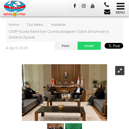
Home
/
Our News
/
Haberler
/
CIOFF Kuzey Kıbrıs’tan Cumhurbaşkanı Tufan Erhürman’a
Anlamlı Ziyaret
Print
Email
4 April 2026